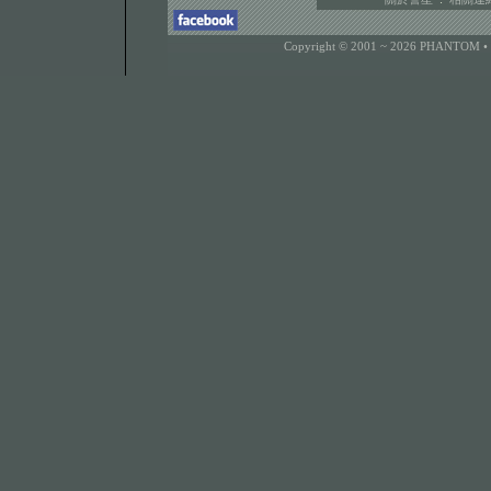
Copyright © 2001 ~ 2026 PHANTOM •