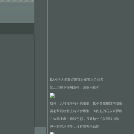
RAM的大多數買家都是軍警單位居多
加上現在不採用漆彈，改採用粉彈
粉彈：其特性平時不易破裂，也不會在槍膛內破裂
當射擊到物體上時才會爆裂，將內包的石灰粉釋出
在物體上產生粉狀色彩，只要拍一拍就可以消除
也十分容易清洗，沒有漆彈的缺點