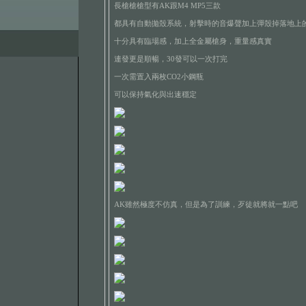
長槍槍槍型有AK跟M4 MP5三款
都具有自動拋殼系統，射擊時的音爆聲加上彈殼掉落地上
十分具有臨場感，加上全金屬槍身，重量感真實
連發更是順暢，30發可以一次打完
一次需置入兩枚CO2小鋼瓶
可以保持氣化與出速穩定
AK雖然極度不仿真，但是為了訓練，歹徒就將就一點吧