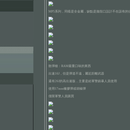
MP5系列，同樣是全金屬，缺點是拋殼口設計不在該有的位置.
散彈槍：RAM最重口味的東西
出速16J，但是彈道不遠，屬近距離武器
還有26J的高出速版，主要是給軍警鎮暴人員使用
使用17mm橡膠彈或胡椒彈
僅限軍警人員購買