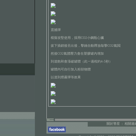
震撼彈
模擬攻堅使用，採用CO2小鋼瓶心臟
拔下插銷後丟出後，擊錘自動釋放敲擊CO2氣閥
然後CO2氣體壓力會在塑膠罐內增加
到達飽和會漲破罐體（此一過程約4-5秒）
罐體內可自行加入粉狀物體
以達到煙霧彈等效果
關於警星
:
相關連