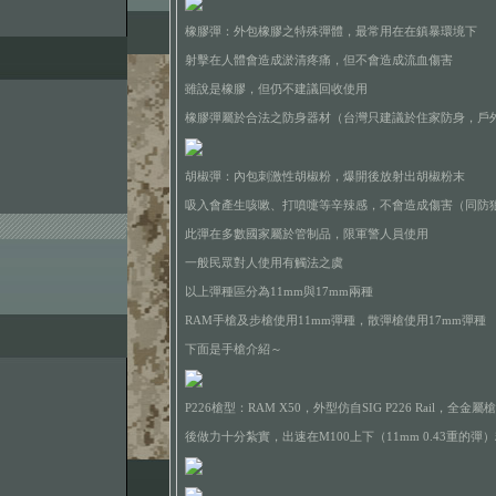
橡膠彈：外包橡膠之特殊彈體，最常用在在鎮暴環境下
射擊在人體會造成淤清疼痛，但不會造成流血傷害
雖說是橡膠，但仍不建議回收使用
橡膠彈屬於合法之防身器材（台灣只建議於住家防身，戶
胡椒彈：內包刺激性胡椒粉，爆開後放射出胡椒粉末
吸入會產生咳嗽、打噴嚏等辛辣感，不會造成傷害（同防
此彈在多數國家屬於管制品，限軍警人員使用
一般民眾對人使用有觸法之虞
以上彈種區分為11mm與17mm兩種
RAM手槍及步槍使用11mm彈種，散彈槍使用17mm彈種
下面是手槍介紹～
P226槍型：RAM X50，外型仿自SIG P226 Rail，
後做力十分紮實，出速在M100上下（11mm 0.43重的彈）