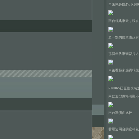
再來就是BMW R1
兩台經典車款，現在
老一點的前輩應該有
那個年代車頭都是方
車後看起來感覺很復古.
R100RS已更換
兩款造型風格明顯不
兩台車側面比較
看看這兩台的座椅花