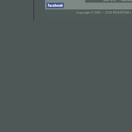
Copyright © 2001 ~ 2026 PHANTOM •