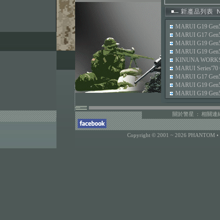
MARUI G19 G
MARUI G17 
MARUI G19 Ge
MARUI G19 G
KINUNA WORKS
MARUI Series'
MARUI G17 Ge
MARUI G19 Ge
MARUI G19 
關於警星
:
相關連
Copyright © 2001 ~ 2026 PHANTOM •