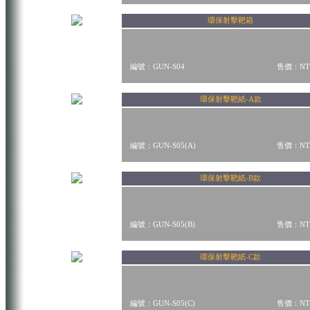
環保射擊靶箱
編號：GUN-S04
售價：NT$
環保射擊靶紙-A款
編號：GUN-S05(A)
售價：NT$
環保射擊靶紙-B款
編號：GUN-S05(B)
售價：NT$
環保射擊靶紙-C款
編號：GUN-S05(C)
售價：NT$