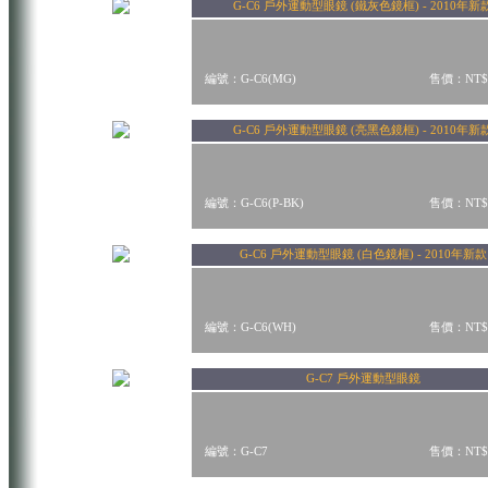
G-C6 戶外運動型眼鏡 (鐵灰色鏡框) - 2010年新
編號：G-C6(MG)
售價：NT$
G-C6 戶外運動型眼鏡 (亮黑色鏡框) - 2010年新
編號：G-C6(P-BK)
售價：NT$
G-C6 戶外運動型眼鏡 (白色鏡框) - 2010年新款
編號：G-C6(WH)
售價：NT$
G-C7 戶外運動型眼鏡
編號：G-C7
售價：NT$