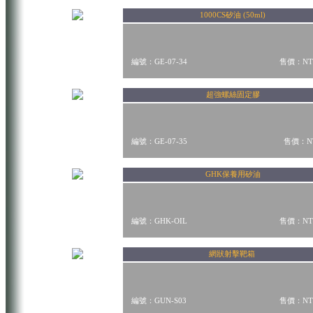
1000CS矽油 (50ml)
編號：GE-07-34
售價：NT$
超強螺絲固定膠
編號：GE-07-35
售價：NT
GHK保養用矽油
編號：GHK-OIL
售價：NT$
網狀射擊靶箱
編號：GUN-S03
售價：NT$