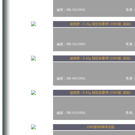
編號：BB-30(1000)
售價：
超精密 - 0.36g 競技加重彈 (1000發, 袋裝)
編號：BB-36(1000)
售價：
超精密 - 0.40g 競技加重彈 (1000發, 袋裝)
編號：BB-40(1000)
售價：
超精密 - 0.43g 競技加重彈 (1000發, 袋裝)
編號：BB-43(1000)
售價：
1000發BB彈填充瓶