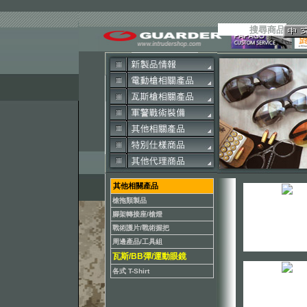
其他相關產品
槍拖類製品
腳架轉接座/槍燈
戰術護片/戰術握把
周邊產品/工具組
瓦斯/BB彈/運動眼鏡
各式 T-Shirt