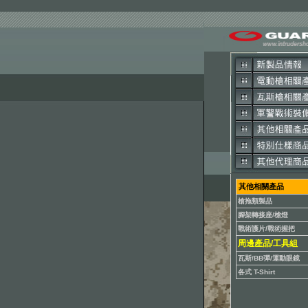
其他相關產品
槍拖類製品
腳架轉接座/槍燈
戰術護片/戰術握把
周邊產品/工具組
瓦斯/BB彈/運動眼鏡
各式 T-Shirt